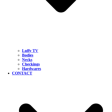
Luffy TV
Bodies
Necks
Checkings
Hardwares
CONTACT