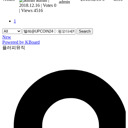
admin
|
admin
2018.12.16
|
Votes 0
|
Views 4516
1
Search
New
Powered by KBoard
플러피뮤직