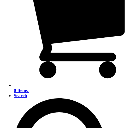
0 Items
-
Search