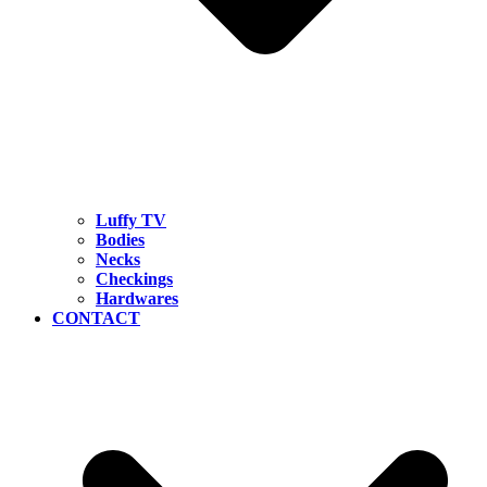
Luffy TV
Bodies
Necks
Checkings
Hardwares
CONTACT