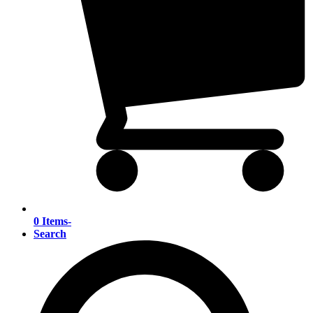
0 Items
-
Search