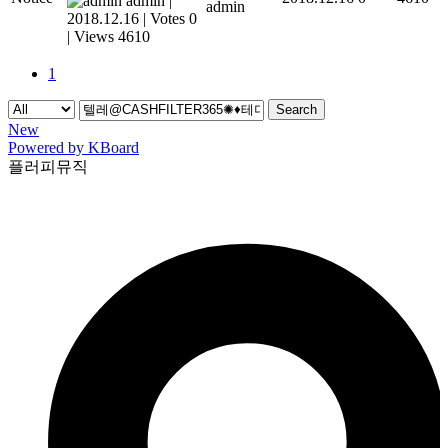
admin
|
admin
2018.12.16
|
Votes 0
|
Views 4610
1
Search
New
Powered by KBoard
플러피뮤직